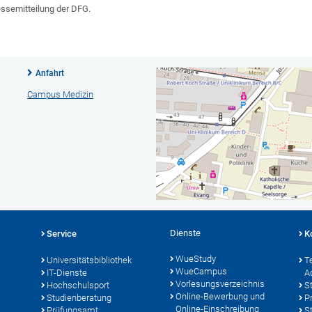
essemitteilung der DFG.
Anfahrt
Campus Medizin
Dienste
Service
K
WueStudy
Universitätsbibliothek
T
WueCampus
IT-Dienste
A
Vorlesungsverzeichnis
Hochschulsport
S
Online-Bewerbung und
Studienberatung
P
Online-Einschreibung
Prüfungsamt
S