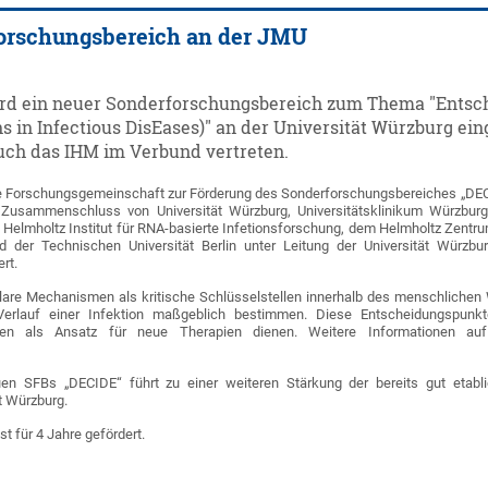
orschungsbereich an der JMU
rd ein neuer Sonderforschungsbereich zum Thema "Entsch
s in Infectious DisEases)" an der Universität Würzburg ein
auch das IHM im Verbund vertreten.
e Forschungsgemeinschaft zur Förderung des Sonderforschungsbereiches „DE
Zusammenschluss von Universität Würzburg, Universitätsklinikum Würzburg
 Helmholtz Institut für RNA-basierte Infetionsforschung, dem Helmholtz Zentru
d der Technischen Universität Berlin unter Leitung der Universität Würzbu
rt.
re Mechanismen als kritische Schlüsselstellen innerhalb des menschlichen 
n Verlauf einer Infektion maßgeblich bestimmen. Diese Entscheidungspunk
nten als Ansatz für neue Therapien dienen. Weitere Informationen au
en SFBs „DECIDE“ führt zu einer weiteren Stärkung der bereits gut etabli
rt Würzburg.
t für 4 Jahre gefördert.