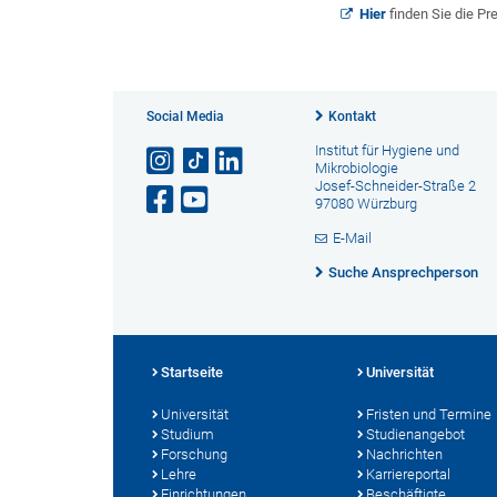
Hier
finden Sie die Pr
Social Media
Kontakt
Institut für Hygiene und
Mikrobiologie
Josef-Schneider-Straße 2
97080 Würzburg
E-Mail
Suche Ansprechperson
Startseite
Universität
Universität
Fristen und Termine
Studium
Studienangebot
Forschung
Nachrichten
Lehre
Karriereportal
Einrichtungen
Beschäftigte