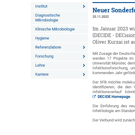
Institut
Neuer Sonderf
Diagnostische
25.11.2022
Mikrobiologie
Im Januar 2023 wi
Klinische Mikrobiologie
(DECIDE - DECision
Hygiene
Oliver Kurzai ist 
Referenzlabore
Mit Zusage der Deutsch
Forschung
werden 17 Projekte im 
Universität Münster, dem
Lehre
Infektionsforschung, un
kommenden Jahr geförde
Karriere
Der SFB möchte molekula
identifizieren, die de
Infektionsverlauf kön
DECIDE Homepage
.
Die Einführung des neu
Infektiologie am Stando
Der Verbund wird zunächs