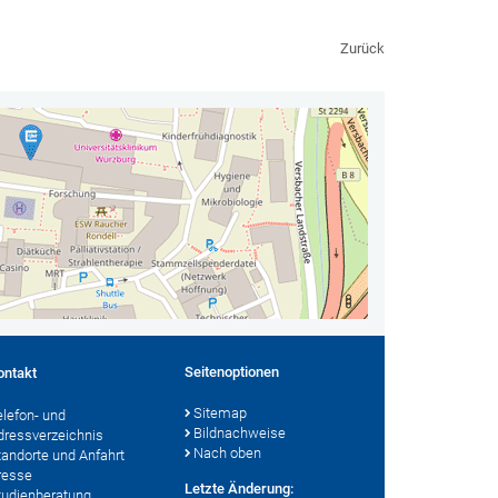
Zurück
Seitenoptionen
ontakt
Sitemap
elefon- und
Bildnachweise
dressverzeichnis
Nach oben
tandorte und Anfahrt
resse
Letzte Änderung:
tudienberatung