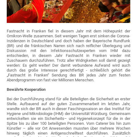
Fastnacht in Franken fiel in diesem Jahr mit dem Höhepunkt der
Omikron-Welle zusammen. Seit wenigen Tagen erst sinken die Corona-
Inzidenzen in Deutschland und doch haben der Bayerische Rundfunk
(BR) und die fränkischen Narren sich nach reiflicher Überlegung und
Diskussion mit den Infektionsschutzexperten vom IHM dazu
entschieden, in diesem Jahr Fastnacht in Franken wieder mit
Zuschauern durchzuführen. Trotz aller Widrigkeiten soll damit gezeigt
werden: Es geht weiter! Der damit verbundene Aufwand wird auch
durch das große Interesse gerechtfertigt - schließlich gehört die
„Fastnacht in Franken“ Sendung des BR jedes Jahr zum festen
Abendprogramm von fast vier Millionen Menschen.
Bewährte Kooperation
Bei der Durchführung stand für alle Beteiligten die Sicherheit an erster
Stelle. Aufbauend auf der guten Zusammenarbeit im letzten Jahr,
wandte sich der BR auch in dieser Faschingssaison an das Institut für
Hygiene und Mikrobiologie (IHM) der Universität Würzburg. Gemeinsam
entwickelten sie ein Sicherheits– und Hygienekonzept für die in der
Spitze bis zu über 100 beteiligten Personen. Vom Caterer bis hin zum
Künstler – alle vor Ort Anwesenden mussten über mehrere Wochen
hinweg täglich einen Antigenschnelltest durchführen. Zusätzlich