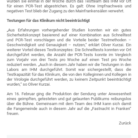
wurden sie einmal in der Woche durch das Testteam des IHM vor Ort
für einen PCR-Test abgestrichen. Es galt: Ohne Impfnachweis und
negativen Test blieb der Zugang zu den Mainfrankensälen verwehrt.
Testungen für das Klinikum nicht beeinträchtigt
„Aus Erfahrungen vorhergehender Studien konnten wir ein gutes
Sicherheitskonzept basierend auf einer Kombination aus Schnelltest
und PCR-Test vorschlagen und die Vorteile beider Testmethoden –
Geschwindigkeit und Genauigkeit – nutzen,“ erklärt Oliver Kurzai. Ein
weiterer Vorteil dieses Testkonzeptes: Die Schnelltests konnten vor Ort
durchgeführt werden, die Anzahl der PCR-Tests konnte im Vergleich
zum Vorjahr von drei Tests pro Woche auf einen Test pro Woche
reduziert werden. „Auch in diesem Jahr haben wir die Testungen in den
Labors am IHM durchgeführt. Somit war sichergestellt, dass die
Testkapazität für das Klinikum, die von den Kolleginnen und Kollegen in
der Virologie durchgeführt werden, zu keinem Zeitpunkt beeinträchtigt
wurden,“ so Oliver Kurzai.
Am 16. Februar ging die Produktion der Sendung unter Anwesenheit
eines geimpften, getesteten und gut gelaunten Publikums reibungslos
über die Bühne. Gemeinsam mit dem Team des IHM kann sich damit
die Fangemeinde auch in diesem Jahr auf die „Fastnacht in Franken“
freuen.
Zurück